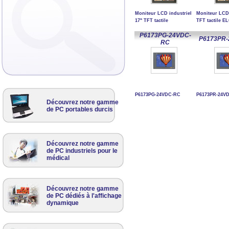
Moniteur LCD industriel
Moniteur LCD 
17" TFT tactile
TFT tactile E
P6173PG-24VDC-
P6173PR-
RC
P6173PG-24VDC-RC
P6173PR-24V
Découvrez notre gamme
de PC portables durcis
Découvrez notre gamme
de PC industriels pour le
médical
Découvrez notre gamme
de PC dédiés à l'affichage
dynamique