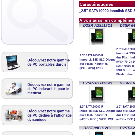
Caractéristiques
_2.5" SATA10000 Innodisk SSD SL
A voir aussi en complémen
D2SR-A28J12C1
D2SR-6
2.5" SATA200
Innodisk SS
2.5" SATA20000-R
dur Flash ind
Découvrez notre gamme
Innodisk SSD SLC Disque
(0°C~ 70°C) 6
de PC portables durcis
dur Flash industriel,
SATA20000-R 
(0°C~ 70°C) 128GB
SSD SLC Dis
Flash industr
D2SR-32GJ12W1
D2SR-1
Découvrez notre gamme
de PC industriels pour le
médical
2.5" SATA20000-R
2.5" SATA200
Découvrez notre gamme
Innodisk SSD SLC Disque
Innodisk SS
de PC dédiés à l'affichage
dur Flash industriel
dur Flash ind
dynamique
(-40°C~ 85°C ) 32GB, W/T
(-40°C~ 85°C 
D2ST-08GJ12C1
D2ST-A