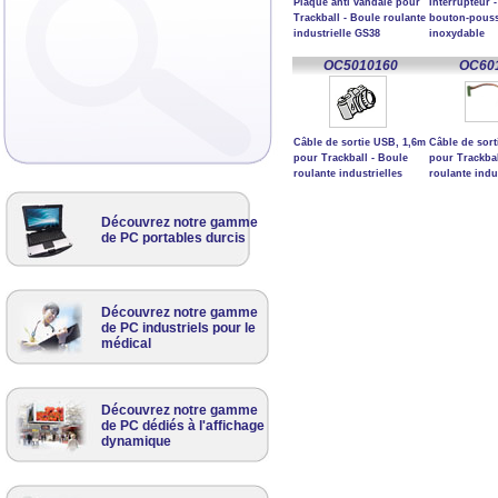
Plaque anti vandale pour
Interrupteur -
Trackball - Boule roulante
bouton-pouss
industrielle GS38
inoxydable
OC5010160
OC60
Câble de sortie USB, 1,6m
Câble de sort
pour Trackball - Boule
pour Trackbal
roulante industrielles
roulante indu
Découvrez notre gamme
de PC portables durcis
Découvrez notre gamme
de PC industriels pour le
médical
Découvrez notre gamme
de PC dédiés à l'affichage
dynamique