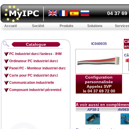
04 37 69
Accueil
Société
Produits
Solutions
Service
Câ
IC040035
Catalogue
an
PC industriel durci fanless - IHM
Câ
Ordinateur PC industriel durci
Panel PC - Moniteur industriel durc
Carte pour PC industriel durci
Configuration
personnalisée
Communication industrielle
Appelez SVP
Composant industriel pérennisé
le 04 37 69 72 00
A voir aussi en complémen
AP38-1
AV063