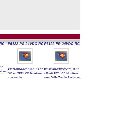
-RC
P6122-PG-24VDC-RC
P6122-PR-24VDC-RC
.1"
P6122-PG-24VDC-RC, 12.1"
P6122-PR-24VDC-RC, 12.1"
iteur
400 nit TFT LCD Moniteur
400 nit TFT LCD Moniteur
non tactile
avec Dalle Tactile Resistive