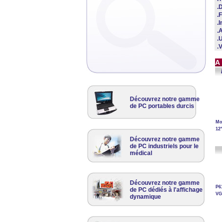
.D
.
.
.
.
.
A
Découvrez notre gamme
de PC portables durcis
Mo
12
Découvrez notre gamme
de PC industriels pour le
médical
Découvrez notre gamme
P6
de PC dédiés à l'affichage
VG
dynamique