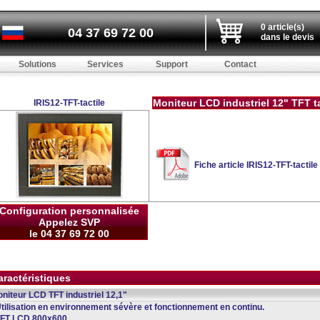
0 article(s)
04 37 69 72 00
dans le devis
Solutions
Services
Support
Contact
Moniteur LCD industriel 12" TFT ta
IRIS12-TFT-tactile
Fiche article IRIS12-TFT-tactile
Configuration personnalisée
Appelez SVP
le 04 37 69 72 00
aractéristiques
niteur LCD TFT industriel 12,1"
Utilisation en environnement sévère et fonctionnement en continu.
TFT LCD 800x600.