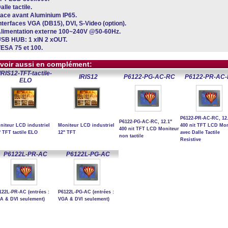
alle tactile.
Face avant Aluminium IP65.
Interfaces VGA (DB15), DVI, S-Video (option).
Alimentation externe 100~240V @50-60Hz.
USB HUB: 1 xIN 2 xOUT.
VESA 75 et 100.
 voir aussi en complément:
IRIS12-TFT-tactile-
IRIS12
P6122-PG-AC-RC
P6122-PR-AC
ELO
P6122-PR-AC-RC, 12
P6122-PG-AC-RC, 12.1"
niteur LCD industriel
Moniteur LCD industriel
400 nit TFT LCD Mon
400 nit TFT LCD Moniteur
" TFT tactile ELO
12" TFT
avec Dalle Tactile
non tactile
Resistive
P6122L-PR-AC
P6122L-PG-AC
122L-PR-AC (entrées :
P6122L-PG-AC (entrées :
A & DVI seulement)
VGA & DVI seulement)