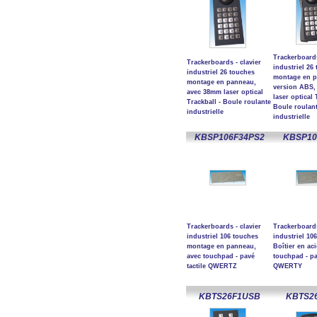
Trackerboards
Trackerboards - clavier
industriel 26
industriel 26 touches
montage en 
montage en panneau,
version ABS,
avec 38mm laser optical
laser optical 
Trackball - Boule roulante
Boule roulan
industrielle
industrielle
KBSP106F34PS2
KBSP10
Trackerboards - clavier
Trackerboards
industriel 106 touches
industriel 10
montage en panneau,
Boîtier en aci
avec touchpad - pavé
touchpad - pa
tactile QWERTZ
QWERTY
KBTS26F1USB
KBTS2