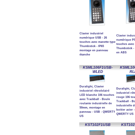
Clavier industriel
Clavier indust
numérique USB - 26
numérique PS
touches avec manette type
touches avec 
Thumbstick - IP65
Thumbstick - 
montage en panneau
en ABS
étanche
KSML106F1USB-
KSML10
WLED
RL
Duralight, Clavier
Duralight, Cl
industriel rétroéclairé
industriel ré
LED blanche 106 touches
rouge 106 to
avec Trackball - Boule
Trackball - B
roulante industrielle de
industrielle 
50mm, montage en
boitier acier 
panneau - USB - QWERTY
QWERTY US
US
KST102F1USB
KST102