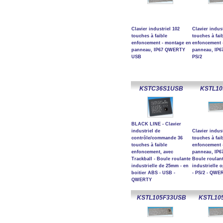
Clavier industriel 102
Clavier indust
touches à faible
touches à fai
enfoncement - montage en
enfoncement 
panneau, IP67 QWERTY
panneau, IP
USB
PS/2
KSTC36S1USB
KSTL10
BLACK LINE - Clavier
industriel de
Clavier indust
contrôle/commande 36
touches à fai
touches à faible
enfoncement 
enfoncement, avec
panneau, IP67
Trackball - Boule roulante
Boule roulan
industrielle de 25mm - en
industrielle 
boitier ABS - USB -
- PS/2 - QWE
QWERTY
KSTL105F33USB
KSTL10