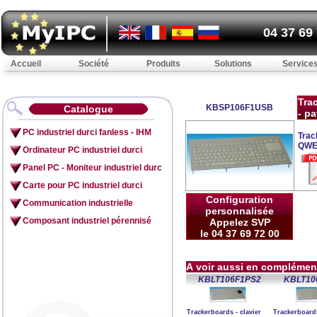
04 37 69
Accueil
Société
Produits
Solutions
Service
Tra
KBSP106F1USB
Catalogue
- p
PC industriel durci fanless - IHM
Trac
QWE
Ordinateur PC industriel durci
Panel PC - Moniteur industriel durc
Carte pour PC industriel durci
Configuration
Communication industrielle
personnalisée
Composant industriel pérennisé
Appelez SVP
le 04 37 69 72 00
A voir aussi en complémen
KBLT106F1PS2
KBLT10
Trackerboards - clavier
Trackerboards