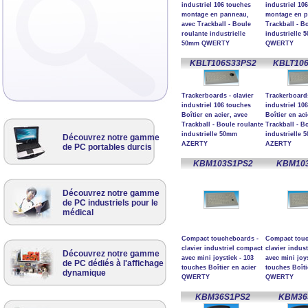
industriel 106 touches
industriel 10
montage en panneau,
montage en p
avec Trackball - Boule
Trackball - B
roulante industrielle
industrielle 
50mm QWERTY
QWERTY
KBLT106S33PS2
KBLT10
Trackerboards - clavier
Trackerboards
industriel 106 touches
industriel 10
Boîtier en acier, avec
Boîtier en aci
Trackball - Boule roulante
Trackball - B
industrielle 50mm
industrielle 
Découvrez notre gamme
AZERTY
AZERTY
de PC portables durcis
KBM103S1PS2
KBM10
Découvrez notre gamme
de PC industriels pour le
médical
Compact toucheboards -
Compact touc
clavier industriel compact
clavier indus
Découvrez notre gamme
avec mini joystick - 103
avec mini joys
de PC dédiés à l'affichage
touches Boîtier en acier
touches Boîti
dynamique
QWERTY
QWERTY
KBM36S1PS2
KBM36