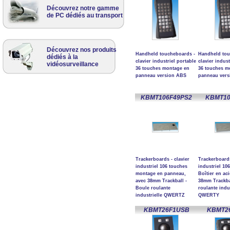
Découvrez notre gamme
de PC dédiés au transport
Découvrez nos produits
Handheld toucheboards -
Handheld tou
dédiés à la
clavier industriel portable
clavier indust
vidéosurveillance
36 touches montage en
36 touches m
panneau version ABS
panneau ver
KBMT106F49PS2
KBMT10
Trackerboards - clavier
Trackerboards
industriel 106 touches
industriel 10
montage en panneau,
Boîtier en aci
avec 38mm Trackball -
38mm Trackba
Boule roulante
roulante indus
industrielle QWERTZ
QWERTY
KBMT26F1USB
KBMT2