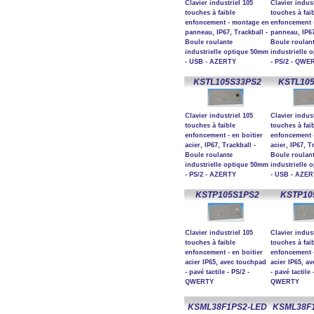
Clavier industriel 105
Clavier indust
touches à faible
touches à fai
enfoncement - montage en
enfoncement 
panneau, IP67, Trackball -
panneau, IP67
Boule roulante
Boule roulan
industrielle optique 50mm
industrielle 
- USB - AZERTY
- PS/2 - QWE
KSTL105S33PS2
KSTL10
Clavier industriel 105
Clavier indust
touches à faible
touches à fai
enfoncement - en boitier
enfoncement -
acier, IP67, Trackball -
acier, IP67, T
Boule roulante
Boule roulan
industrielle optique 50mm
industrielle 
- PS/2 - AZERTY
- USB - AZE
KSTP105S1PS2
KSTP10
Clavier industriel 105
Clavier indust
touches à faible
touches à fai
enfoncement - en boitier
enfoncement -
acier IP65, avec touchpad
acier IP65, a
- pavé tactile - PS/2 -
- pavé tactile
QWERTY
QWERTY
KSML38F1PS2-LED
KSML38F