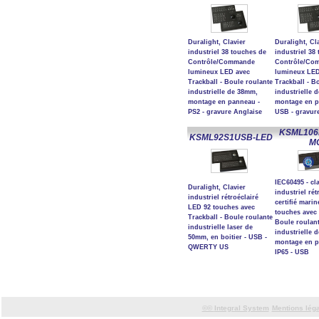
Duralight, Clavier
Duralight, Cl
industriel 38 touches de
industriel 38
Contrôle/Commande
Contrôle/Co
lumineux LED avec
lumineux LED
Trackball - Boule roulante
Trackball - B
industrielle de 38mm,
industrielle 
montage en panneau -
montage en p
PS2 - gravure Anglaise
USB - gravur
KSML106
KSML92S1USB-LED
M
IEC60495 - cl
Duralight, Clavier
industriel rét
industriel rétroéclairé
certifié marin
LED 92 touches avec
touches avec 
Trackball - Boule roulante
Boule roulan
industrielle laser de
industrielle 
50mm, en boitier - USB -
montage en p
QWERTY US
IP65 - USB
©©
Integral System
Mentions lég