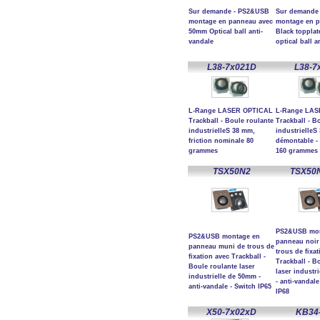
Sur demande - PS2&USB
Sur demande
montage en panneau avec
montage en 
50mm Optical ball anti-
Black toppla
vandale
optical ball a
L38-7x021D
L38-7
L-Range LASER OPTICAL
L-Range LAS
Trackball - Boule roulante
Trackball - B
industrielleS 38 mm,
industrielleS
friction nominale 80
démontable - 
grammes
160 grammes
TSX50N2
TSX50
PS2&USB mon
PS2&USB montage en
panneau noir
panneau muni de trous de
trous de fixa
fixation avec Trackball -
Trackball - B
Boule roulante laser
laser industr
industrielle de 50mm -
- anti-vandale
anti-vandale - Switch IP65
IP68
X50-7x02xD
KB34