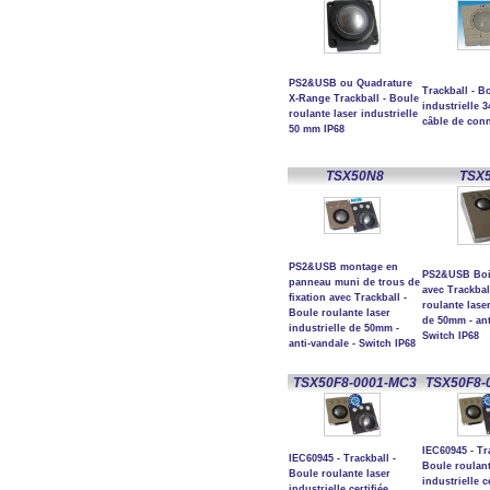
PS2&USB ou Quadrature
Trackball - B
X-Range Trackball - Boule
industrielle
roulante laser industrielle
câble de con
50 mm IP68
TSX50N8
TSX
PS2&USB montage en
PS2&USB Boit
panneau muni de trous de
avec Trackbal
fixation avec Trackball -
roulante laser
Boule roulante laser
de 50mm - ant
industrielle de 50mm -
Switch IP68
anti-vandale - Switch IP68
TSX50F8-0001-MC3
TSX50F8-
IEC60945 - Tr
IEC60945 - Trackball -
Boule roulant
Boule roulante laser
industrielle c
industrielle certifiée